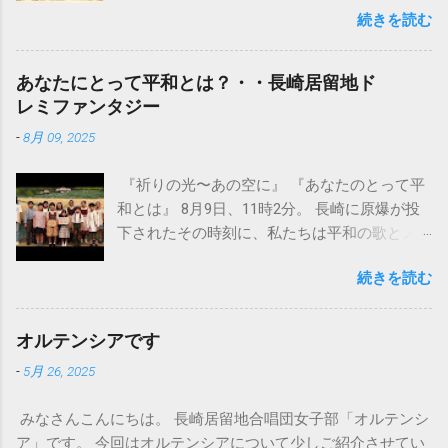
続きを読む
ペラ「愛の妙薬の」本番です。 24 日金曜日
は、初対面のオーケストラとの音合わせ、 25
日土曜日は小道具の搬入や、パンフレットの
あなたにとって平和とは？・・長崎居留地ド
袋詰め、そして本番を想定したゲネプロがあ
レミファンタジー
ります。ちなみにゲネプロとは、本番と同じ
-
8月 09, 2025
条件で衣装、メイク、音響、照明などすべて
を本番同様に行う最終通しリハーサルのこと
『祈りの光〜あの空に』 『あなたのとって平
を言います。 昨年の夏、オペラ「愛の妙
和とは』 8月9日、11時2分。 長崎に原爆が投
薬」に出ると決めてから、イタリア語の単語
下されたその時刻に、私たちは平和の歌とメ
の意味を一つ一つ調べることから始まった。
ッセージを届けます。 平和を願う声を集め、
イタリア語で歌う歌詞や曲を覚えるのに苦労
続きを読む
映像に込めました。歌とともに美しい長崎の
した。何度も何度も繰り返して、何度も何度
未来を信じ映像に込めました。 それぞれの想
も失敗した。何度も挫折しそうになった。練
いは違っても、目指す未来は同じ――戦争の
習の度に指導された楽譜は目印だらけになっ
オルテンシアです
ない世界。 この瞬間に発信するのは、記憶を
た。練習の動画も何回も見た。馬場先生の言
-
5月 26, 2025
つなぐため。そして、希望を手渡すためで
葉を何回も再生した。 これまで、何百回歌
す。 長崎居留地ドレミファンタジー 第13回
ってきただろう。何回間違っただろう。何度
みなさんこんにちは。 長崎居留地合唱団女子部「オルテンシ
長崎居留地 Ring a Bell Concert （リング ア ベ
同じ注意を受けてきただろう。でも練習のた
ア」です。 今回はオルテンシアについて少しご紹介させてい