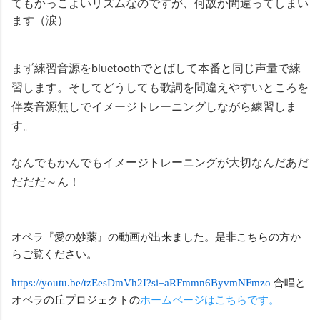
てもかっこよいリズムなのですが、何故か間違ってしまい
ます（涙）
まず練習音源をbluetoothでとばして本番と同じ声量で練
習します。そしてどうしても歌詞を間違えやすいところを
伴奏音源無しでイメージトレーニングしながら練習しま
す。
なんでもかんでもイメージトレーニングが大切なんだあだ
だだだ～ん！
オペラ『愛の妙薬』の動画が出来ました。是非こちらの方か
らご覧ください。
https://youtu.be/tzEesDmVh2I?si=aRFmmn6ByvmNFmzo
合唱と
オペラの丘プロジェクトの
ホームページはこちらです。