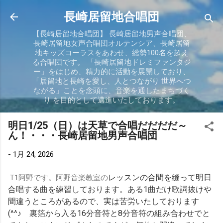
スキップしてメイン コンテンツに移動
長崎居留地合唱団
【長崎居留地合唱団】 長崎居留地男声合唱団、
長崎居留地女声合唱団オルテンシア、長崎居留
地キッズコーラスをあわせ、総勢100名を超え
る合唱団です。 「長崎居留地ドレミファンタジ
ー」をはじめ、精力的に活動を展開しており、
「居留地と長崎を愛し、人とつながり 世界へつ
ながる」ことを念頭に、音楽を通したまちづく
り を目的として邁進いたしております。
明日1/25（日）は天草で合唱だだだだ～
ん！・・・長崎居留地男声合唱団
-
1月 24, 2026
レッスンの合間を縫って明日
T1阿野です。阿野音楽教室の
合唱する曲を練習しております。ある1曲だけ歌詞抜けや
間違うところがあるので、実は苦労いたしております
(^^♪ 裏箔から入る16分音符と8分音符の組み合わせでと